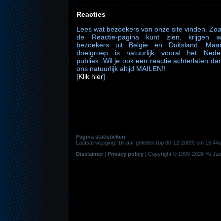
Reacties
Lees wat bezoekers van onze site vinden. Zoa
de Reactie-pagina kunt zien, krijgen 
bezoekers uit Belgie en Duitsland. Maa
doelgroep is natuurlijk vooral het Nede
publiek. Wil je ook een reactie achterlaten da
ons natuurlijk altijd MAILEN!!
[
Klik hier
]
Pagina statistieken
Laatste wijziging: 16 jaar geleden (op 30-12-2009) om 15:
Disclaimer
|
Privacy policy
|
Copyright © 1999-2026
Yo Jax