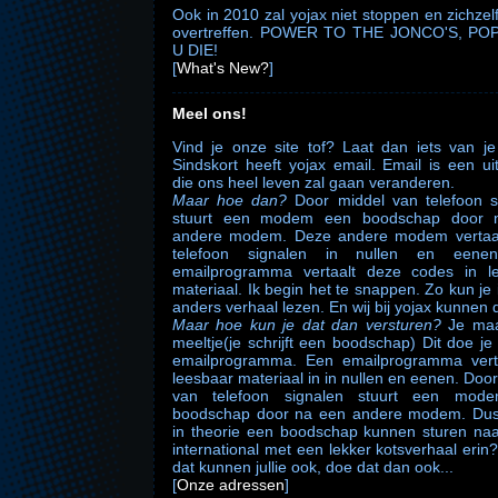
Ook in 2010 zal yojax niet stoppen en zichzelf
overtreffen. POWER TO THE JONCO'S, POP
U DIE!
[
What's New?
]
Meel ons!
Vind je onze site tof? Laat dan iets van je
Sindskort heeft yojax email. Email is een ui
die ons heel leven zal gaan veranderen.
Maar hoe dan?
Door middel van telefoon s
stuurt een modem een boodschap door 
andere modem. Deze andere modem vertaa
telefoon signalen in nullen en eene
emailprogramma vertaalt deze codes in l
materiaal. Ik begin het te snappen. Zo kun j
anders verhaal lezen. En wij bij yojax kunnen 
Maar hoe kun je dat dan versturen?
Je maa
meeltje(je schrijft een boodschap) Dit doe j
emailprogramma. Een emailprogramma verta
leesbaar materiaal in in nullen en eenen. Doo
van telefoon signalen stuurt een mod
boodschap door na een andere modem. Dus
in theorie een boodschap kunnen sturen naa
international met een lekker kotsverhaal erin
dat kunnen jullie ook, doe dat dan ook...
[
Onze adressen
]