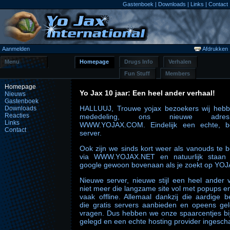
Gastenboek
|
Downloads
|
Links
|
Contact
Aanmelden
Afdrukken
Menu
Homepage
Drugs Info
Verhalen
Fun Stuff
Members
Homepage
Yo Jax 10 jaar: Een heel ander verhaal!
Nieuws
Gastenboek
HALLUUJ, Trouwe yojax bezoekers wij heb
Downloads
Reacties
mededeling, ons nieuwe adr
Links
WWW.YOJAX.COM. Eindelijk een echte, be
Contact
server.
Ook zijn we sinds kort weer als vanouds te b
via WWW.YOJAX.NET en natuurlijk staan
google gewoon bovenaan als je zoekt op YOJ
Nieuwe server, nieuwe stijl een heel ander v
niet meer die langzame site vol met popups e
vaak offline. Allemaal dankzij die aardige be
die gratis servers aanbieden en opeens ge
vragen. Dus hebben we onze spaarcentjes bij
gelegd en een echte hosting provider ingesch