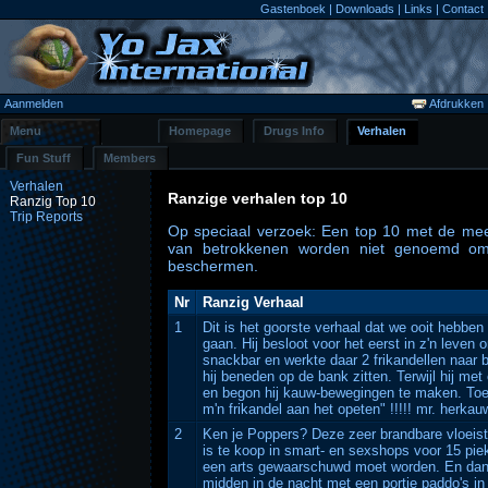
Gastenboek
|
Downloads
|
Links
|
Contact
Aanmelden
Afdrukken
Menu
Homepage
Drugs Info
Verhalen
Fun Stuff
Members
Verhalen
Ranzige verhalen top 10
Ranzig Top 10
Trip Reports
Op speciaal verzoek: Een top 10 met de mee
van betrokkenen worden niet genoemd om
beschermen.
Nr
Ranzig Verhaal
1
Dit is het goorste verhaal dat we ooit hebbe
gaan. Hij besloot voor het eerst in z'n leven 
snackbar en werkte daar 2 frikandellen naar b
hij beneden op de bank zitten. Terwijl hij me
en begon hij kauw-bewegingen te maken. Toen
m'n frikandel aan het opeten" !!!!! mr. herkauw
2
Ken je Poppers? Deze zeer brandbare vloeist
is te koop in smart- en sexshops voor 15 piek
een arts gewaarschuwd moet worden. En dan n
midden in de nacht met een portie paddo's in 