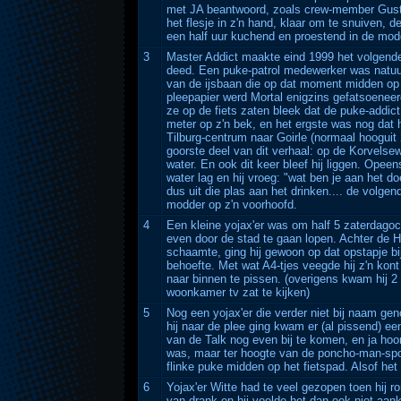
met JA beantwoord, zoals crew-member Gustav
het flesje in z'n hand, klaar om te snuiven, 
een half uur kuchend en proestend in de mod
3
Master Addict maakte eind 1999 het volgende 
deed. Een puke-patrol medewerker was natuurl
van de ijsbaan die op dat moment midden op d
pleepapier werd Mortal enigzins gefatsoeneer
ze op de fiets zaten bleek dat de puke-addict
meter op z'n bek, en het ergste was nog dat 
Tilburg-centrum naar Goirle (normaal hooguit 2
goorste deel van dit verhaal: op de Korvelse
water. En ook dit keer bleef hij liggen. Opeen
water lag en hij vroeg: "wat ben je aan het d
dus uit die plas aan het drinken.... de volge
modder op z'n voorhoofd.
4
Een kleine yojax'er was om half 5 zaterdagoc
even door de stad te gaan lopen. Achter de He
schaamte, ging hij gewoon op dat opstapje bij
behoefte. Met wat A4-tjes veegde hij z'n kon
naar binnen te pissen. (overigens kwam hij 2 
woonkamer tv zat te kijken)
5
Nog een yojax'er die verder niet bij naam gen
hij naar de plee ging kwam er (al pissend) ee
van de Talk nog even bij te komen, en ja hoor
was, maar ter hoogte van de poncho-man-spot 
flinke puke midden op het fietspad. Alsof het n
6
Yojax'er Witte had te veel gezopen toen hij r
van drank en hij voelde het dan ook niet aan