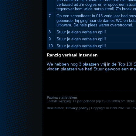
verbaasd uit z'n oogjes en er spoot een straal
tegenover hem wilde natspuiten!! Z'n broek en
7
Op een schoolfeest in 013 vorig jaar had onz
gebeurde: hij ging naar de dames-WC en kotst
uitkwam. De hele plees waren overstroomd.
8
Stuur je eigen verhalen op!!!
9
Stuur je eigen verhalen op!!!
10
Stuur je eigen verhalen op!!!
Ranzig verhaal inzenden
We hebben nog 3 plaatsen vrij in de Top 10! S
vinden plaatsen we het! Stuur gewoon een me
Pagina statistieken
Laatste wijziging: 17 jaar geleden (op 19-03-2009) om 10:
Disclaimer
|
Privacy policy
|
Copyright © 1999-2026
Yo Jax