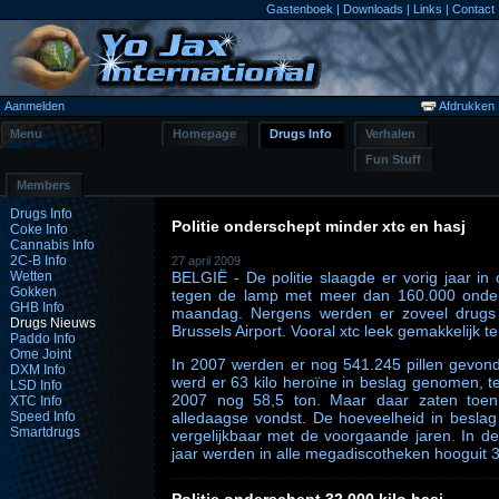
Gastenboek
|
Downloads
|
Links
|
Contact
Aanmelden
Afdrukken
Menu
Homepage
Drugs Info
Verhalen
Fun Stuff
Members
Drugs Info
Politie onderschept minder xtc en hasj
Coke Info
Cannabis Info
2C-B Info
27 april 2009
Wetten
BELGIË - De politie slaagde er vorig jaar in
Gokken
tegen de lamp met meer dan 160.000 onders
GHB Info
maandag. Nergens werden er zoveel drugs 
Drugs Nieuws
Brussels Airport. Vooral xtc leek gemakkelijk t
Paddo Info
Ome Joint
In 2007 werden er nog 541.245 pillen gevond
DXM Info
werd er 63 kilo heroïne in beslag genomen, teg
LSD Info
2007 nog 58,5 ton. Maar daar zaten toen t
XTC Info
Speed Info
alledaagse vondst. De hoeveelheid in besl
Smartdrugs
vergelijkbaar met de voorgaande jaren. In de
jaar werden in alle megadiscotheken hooguit 3