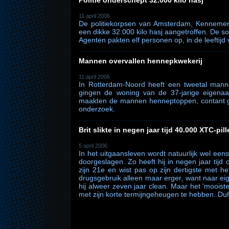
Politie onderschept 32.000 kilo hasj
11 april 2006
De politiekorpsen van Amsterdam, Kenneme
een dikke 32.000 kilo hasj aangetroffen. De 
Agenten pakten elf personen op, in de leeftijd 
Mannen overvallen hennepkwekerij
11 april 2006
In Rotterdam-Noord heeft een tweetal man
gingen de woning van de 37-jarige eigena
maakten de mannen henneptoppen, contant gel
onderzoek.
Brit slikte in negen jaar tijd 40.000 XTC-pil
5 april 2006
In het uitgaansleven wordt natuurlijk wel eens e
doorgeslagen. Zo heeft hij in negen jaar tijd
zijn 21e en wist pas op zijn dertigste met he
drugsgebruik alleen maar erger, want naar eig
hij alweer zeven jaar clean. Maar het 'moois
met zijn korte termijngeheugen te hebben. Du