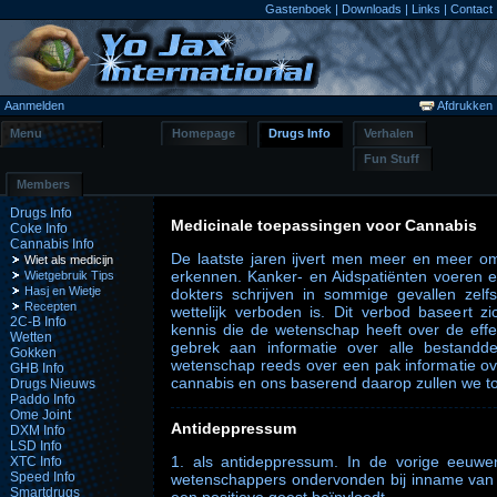
Gastenboek
|
Downloads
|
Links
|
Contact
Aanmelden
Afdrukken
Menu
Homepage
Drugs Info
Verhalen
Fun Stuff
Members
Drugs Info
Medicinale toepassingen voor Cannabis
Coke Info
Cannabis Info
De laatste jaren ijvert men meer en meer om
Wiet als medicijn
erkennen. Kanker- en Aidspatiënten voeren e
Wietgebruik Tips
Hasj en Wietje
dokters schrijven in sommige gevallen zelf
Recepten
wettelijk verboden is. Dit verbod baseert z
2C-B Info
kennis die de wetenschap heeft over de effe
Wetten
gebrek aan informatie over alle bestandd
Gokken
wetenschap reeds over een pak informatie ov
GHB Info
cannabis en ons baserend daarop zullen we tot
Drugs Nieuws
Paddo Info
Ome Joint
Antideppressum
DXM Info
LSD Info
1. als antideppressum. In de vorige eeuwe
XTC Info
Speed Info
wetenschappers ondervonden bij inname van c
Smartdrugs