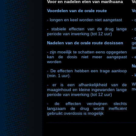
Voor en nadelen eten van marihuana
V
Voordelen van de orale route
V
- longen en keel worden niet aangetast
- 
- stabiele effecten van de drug lange
- 
periode van inwerking (tot 12 uur)
- 
Nadelen van de orale route dosissen
g
le
- zijn moeilijk te schatten eens opgegeten
kan de dosis niet meer aangepast
- 
worden
N
- De effecten hebben een trage aanloop
- 
(min. 1 uur).
W
- er is een afhankelijkheid van de
me
maaginhoud en kleine ingewanden lange
periode van inwerking (tot 12 uur)
- de effecten verdwijnen slechts
langzaam de drug wordt inefficiënt
gebruikt overdosis is mogelijk