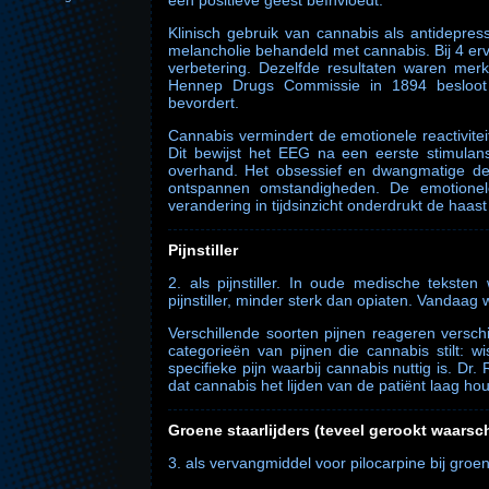
een positieve geest beïnvloedt.
Klinisch gebruik van cannabis als antidepre
melancholie behandeld met cannabis. Bij 4 erva
verbetering. Dezelfde resultaten waren merk
Hennep Drugs Commissie in 1894 besloot
bevordert.
Cannabis vermindert de emotionele reactiviteit
Dit bewijst het EEG na een eerste stimulan
overhand. Het obsessief en dwangmatige denk
ontspannen omstandigheden. De emotionele 
verandering in tijdsinzicht onderdrukt de haast
Pijnstiller
2. als pijnstiller. In oude medische tekste
pijnstiller, minder sterk dan opiaten. Vandaag
Verschillende soorten pijnen reageren versch
categorieën van pijnen die cannabis stilt: 
specifieke pijn waarbij cannabis nuttig is. Dr.
dat cannabis het lijden van de patiënt laag hou
Groene staarlijders (teveel gerookt waarschi
3. als vervangmiddel voor pilocarpine bij groen